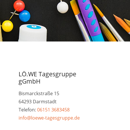
LÖ.WE Tagesgruppe
gGmbH
Bismarckstraße 15
64293 Darmstadt
Telefon:
06151 3683458
info@loewe-tagesgruppe.de