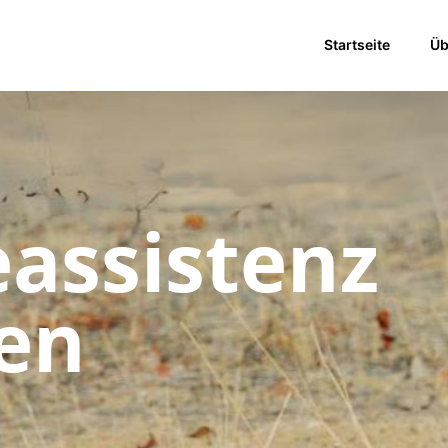
Startseite
Üb
eassistenz
len